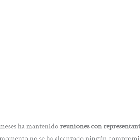
s meses ha mantenido
reuniones con representant
l momento no se ha alcanzado ningún compromi