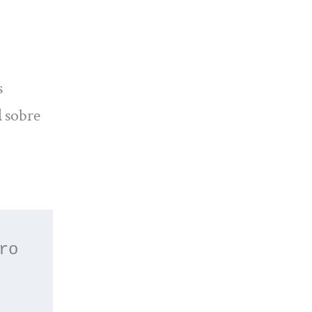
s
l
sobre
 o apúntate a nuestro 