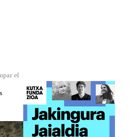
upar el
s