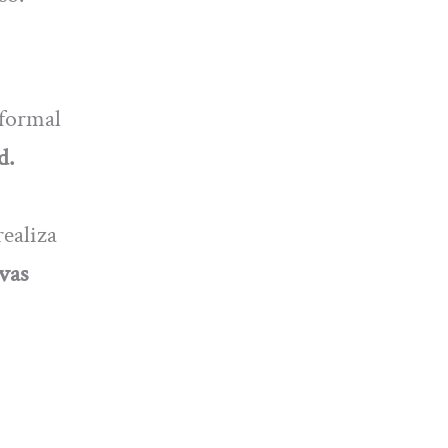
 formal
d.
ealiza
vas