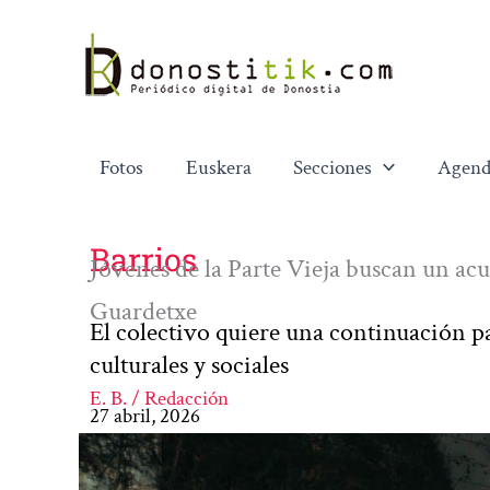
Ir
al
contenido
Fotos
Euskera
Secciones
Agend
Barrios
Jóvenes de la Parte Vieja buscan un ac
Guardetxe
El colectivo quiere una continuación pa
culturales y sociales
E. B. / Redacción
27 abril, 2026