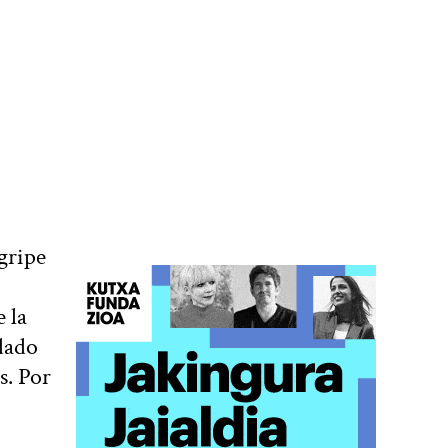
gripe
 la
dado
s. Por