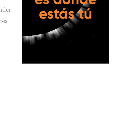
ender
nes