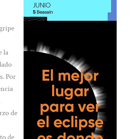
gripe
 la
dado
s. Por
encia
n
rzo de
to de