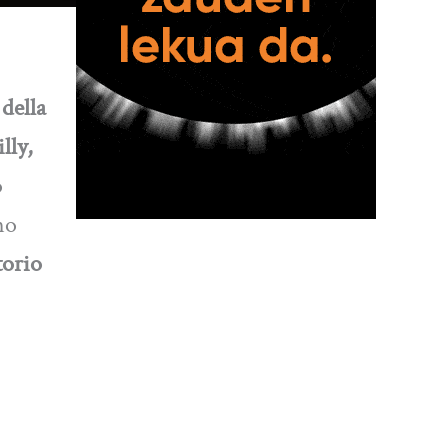
della
lly,
o
mo
orio