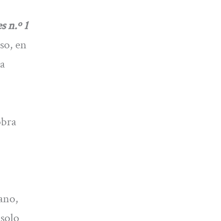
s n.º 1
so, en
 a
obra
iano,
 solo