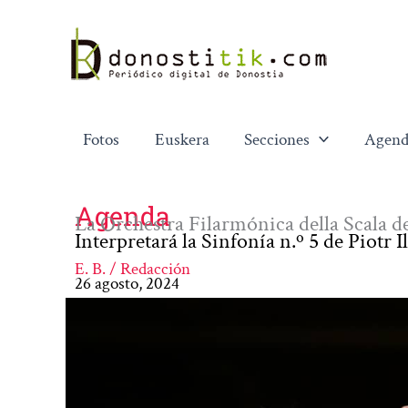
Ir
al
contenido
Fotos
Euskera
Secciones
Agend
Agenda
La Orchestra Filarmónica della Scala 
Interpretará la Sinfonía n.º 5 de Piotr
E. B. / Redacción
26 agosto, 2024