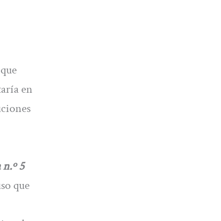
 que
taría en
uciones
 n.º 5
uso que