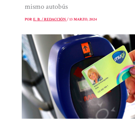
mismo autobús
POR
E. B. / REDACCIÓN
/
13 MARZO, 2024