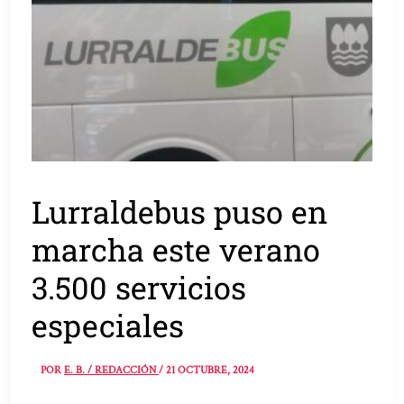
Lurraldebus puso en
marcha este verano
3.500 servicios
especiales
POR
E. B. / REDACCIÓN
/
21 OCTUBRE, 2024