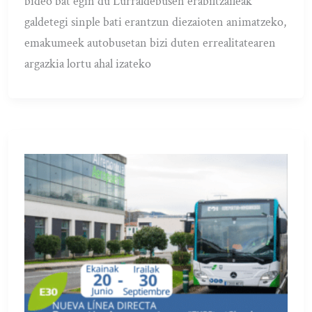
bideo bat egin du Lurraldebusen erabiltzaileak
galdetegi sinple bati erantzun diezaioten animatzeko,
emakumeek autobusetan bizi duten errealitatearen
argazkia lortu ahal izateko