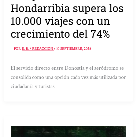
Hondarribia supera los
10.000 viajes con un
crecimiento del 74%
POR
E. B. / REDACCIÓN
/
10 SEPTIEMBRE, 2025
El servicio directo entre Donostia y el aeródromo se
consolida como una opción cada vez más utilizada por
ciudadanía y turistas