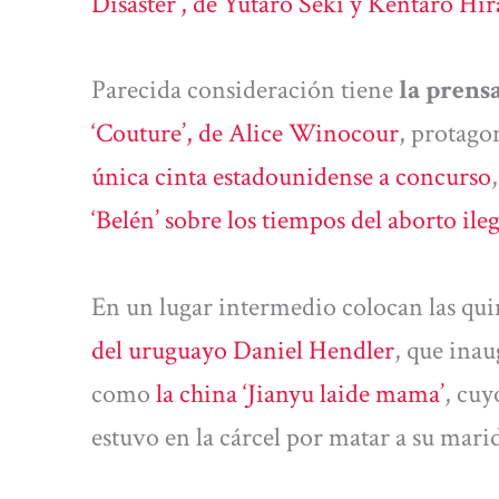
Disaster’, de Yutaro Seki y Kentaro Hir
Parecida consideración tiene
la prens
‘Couture’, de Alice Winocour
, protago
única cinta estadounidense a concurso
‘Belén’ sobre los tiempos del aborto ile
En un lugar intermedio colocan las quin
del uruguayo Daniel Hendler
, que inau
como
la china ‘Jianyu laide mama’
, cuy
estuvo en la cárcel por matar a su mari