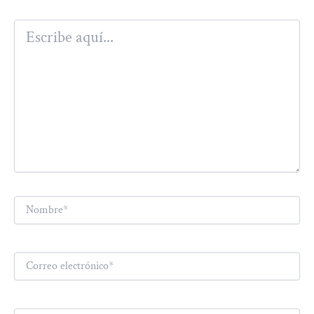
Escribe
aquí...
Nombre*
Correo
electrónico*