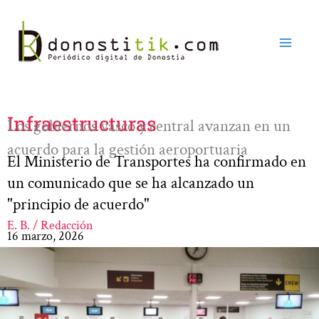
Ir
al
contenido
Infraestructuras
Los gobiernos vasco y central avanzan en un
acuerdo para la gestión aeroportuaria
El Ministerio de Transportes ha confirmado en
un comunicado que se ha alcanzado un
"principio de acuerdo"
E. B. / Redacción
16 marzo, 2026