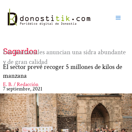
Ir
al
contenido
Sagardoa
Los manzanales anuncian una sidra abundante
y de gran calidad
El sector prevé recoger 5 millones de kilos de
manzana
E. B. / Redacción
7 septiembre, 2021