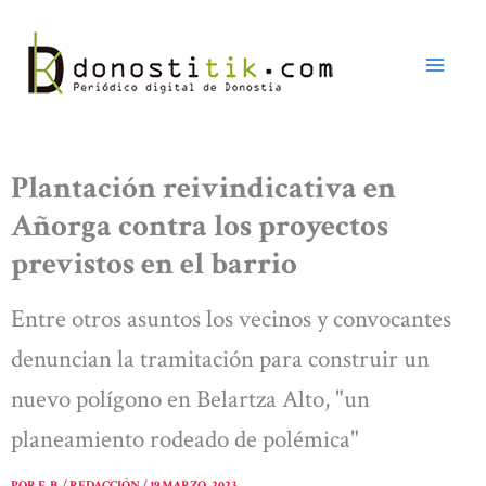
Ir
al
contenido
Plantación reivindicativa en
Añorga contra los proyectos
previstos en el barrio
Entre otros asuntos los vecinos y convocantes
denuncian la tramitación para construir un
nuevo polígono en Belartza Alto, "un
planeamiento rodeado de polémica"
POR
E. B. / REDACCIÓN
/
19 MARZO, 2023