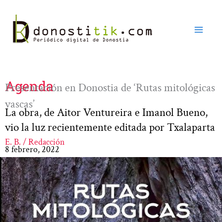
Ir
al
contenido
Agenda
Presentación en Donostia de ‘Rutas mitológicas
vascas’
La obra, de Aitor Ventureira e Imanol Bueno,
vio la luz recientemente editada por Txalaparta
E. B. / Redacción
8 febrero, 2022