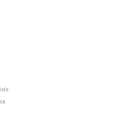
sis
na