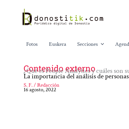
Ir
al
contenido
Fotos
Euskera
Secciones
Agend
Contenido externo
¿Qué es People Analytics y cuáles son s
La importancia del análisis de persona
S. F. / Redacción
16 agosto, 2022