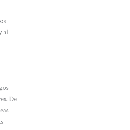
los
 al
sgos
res. De
reas
as