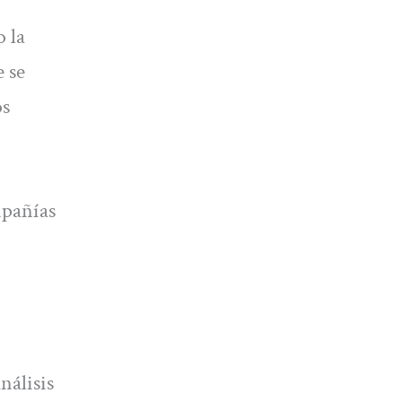
o la
 se
os
mpañías
nálisis