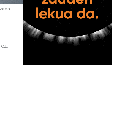
izano
 en