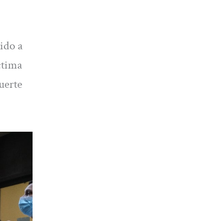
nido a
ctima
uerte