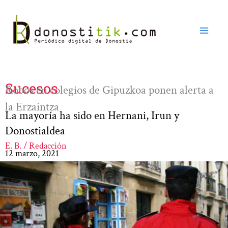
Ir
al
contenido
Sucesos
Robos en colegios de Gipuzkoa ponen alerta a
la Erzaintza
La mayoría ha sido en Hernani, Irun y
Donostialdea
E. B. / Redacción
12 marzo, 2021