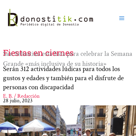
Ir
al
contenido
Fiestas en ciernes
San Sebastián está lista para celebrar la Semana
Grande «más inclusiva de su historia»
Serán 312 actividades lúdicas para todos los
gustos y edades y también para el disfrute de
personas con discapacidad
E. B. / Redacción
28 julio, 2023