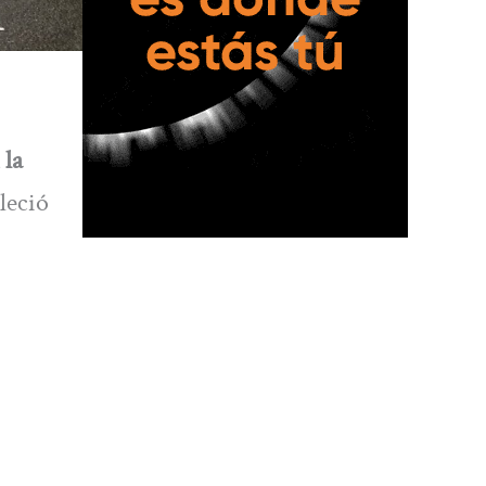
 la
lleció