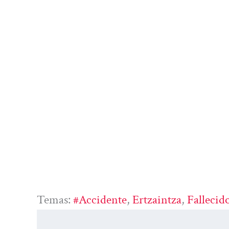
Temas:
#accidente
, 
Ertzaintza
, 
Fallecid