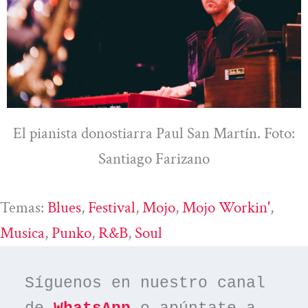
El pianista donostiarra Paul San Martín. Foto:
Santiago Farizano
Temas:
Blues
, 
Festival
, 
Mojo
, 
Mojo Workin'
, 
Musica
, 
Punko
, 
R&B
, 
Soul
Síguenos en nuestro canal 