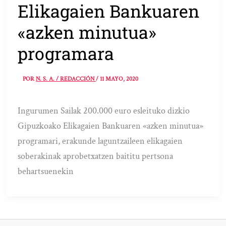
Elikagaien Bankuaren
«azken minutua»
programara
POR
N. S. A. / REDACCIÓN
/
11 MAYO, 2020
Ingurumen Sailak 200.000 euro esleituko dizkio
Gipuzkoako Elikagaien Bankuaren «azken minutua»
programari, erakunde laguntzaileen elikagaien
soberakinak aprobetxatzen baititu pertsona
behartsuenekin