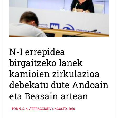
N-I errepidea
birgaitzeko lanek
kamioien zirkulazioa
debekatu dute Andoain
eta Beasain artean
POR
N. S. A. / REDACCIÓN
/
5 AGOSTO, 2020