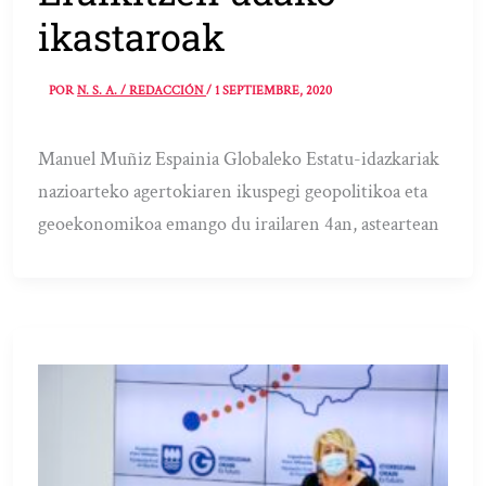
ikastaroak
POR
N. S. A. / REDACCIÓN
/
1 SEPTIEMBRE, 2020
Manuel Muñiz Espainia Globaleko Estatu-idazkariak
nazioarteko agertokiaren ikuspegi geopolitikoa eta
geoekonomikoa emango du irailaren 4an, asteartean