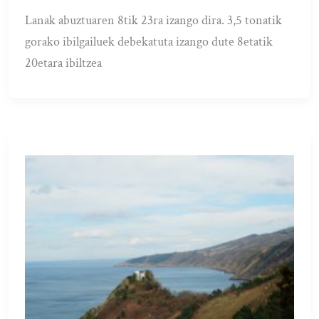
Lanak abuztuaren 8tik 23ra izango dira. 3,5 tonatik
gorako ibilgailuek debekatuta izango dute 8etatik
20etara ibiltzea