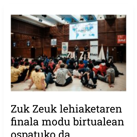
Zuk Zeuk lehiaketaren
finala modu birtualean
ospatuko da