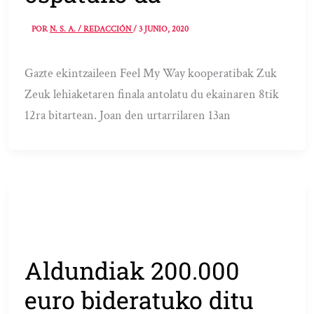
POR
N. S. A. / REDACCIÓN
/
3 JUNIO, 2020
Gazte ekintzaileen Feel My Way kooperatibak Zuk
Zeuk lehiaketaren finala antolatu du ekainaren 8tik
12ra bitartean. Joan den urtarrilaren 13an
Aldundiak 200.000
euro bideratuko ditu