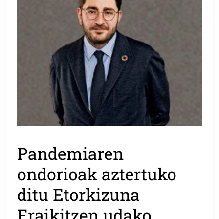
Pandemiaren
ondorioak aztertuko
ditu Etorkizuna
Eraikitzen udako