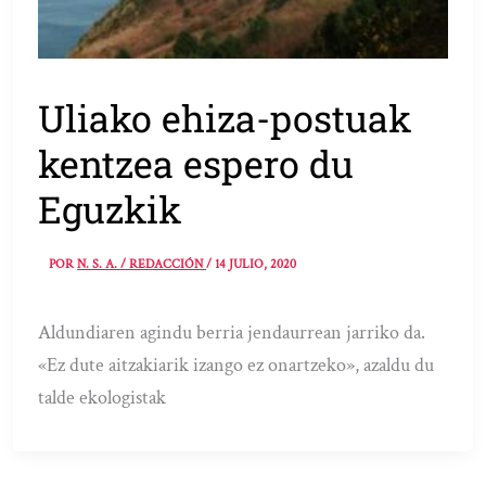
Uliako ehiza-postuak
kentzea espero du
Eguzkik
POR
N. S. A. / REDACCIÓN
/
14 JULIO, 2020
Aldundiaren agindu berria jendaurrean jarriko da.
«Ez dute aitzakiarik izango ez onartzeko», azaldu du
talde ekologistak