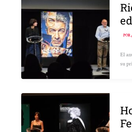
Ri
ed
POR
El an
su pr
Ho
Fe