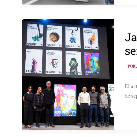
Ja
se
POR
El ac
de se