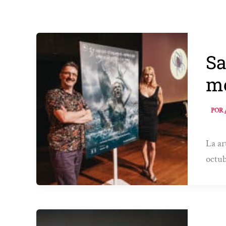
Sa
m
POR
La ar
octub