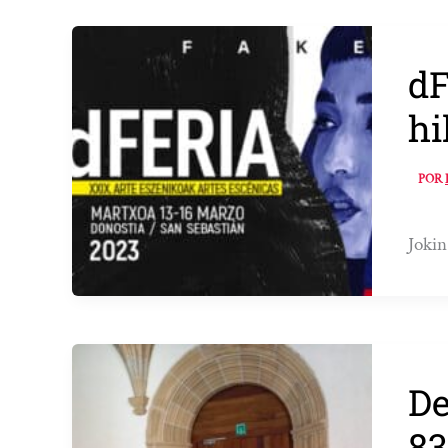
dF
hi
POR
Jokin
De
83