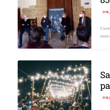
POR
Cuest
nunca
Sa
pa
POR