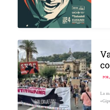
Va
co
POR
La ma
«Gip