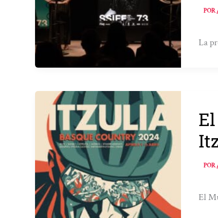
POR
La pr
El
It
POR
El Mu