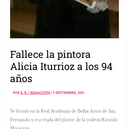
Fallece la pintora
Alicia Iturrioz a los 94
años
POR
E. B. / REDACCIÓN
/
9 SEPTIEMBRE, 2021
Se formó en la Real Academia de Bellas Artes de San
Fernando y era viuda del pintor de la realeza Ricardo
Macarrón