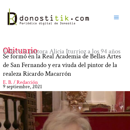
Ir
al
contenido
Obituario
Fallece la pintora Alicia Iturrioz a los 94 años
Se formó en la Real Academia de Bellas Artes
de San Fernando y era viuda del pintor de la
realeza Ricardo Macarrón
E. B. / Redacción
9 septiembre, 2021