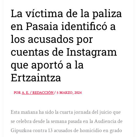
La víctima de la paliza
en Pasaia identificó a
los acusados por
cuentas de Instagram
que aportó a la
Ertzaintza
POR
A. E. / REDACCIÓN
/
5 MARZO, 2024
Esta mañana ha sido la cuarta jornada del juicio que
se celebra desde la semana pasada en la Audiencia de
Gipuzkoa contra 13 acusados de homicidio en grado