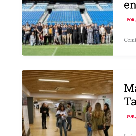
en
POR
Comie
Má
Ta
POR