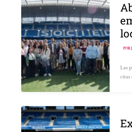
Ab
em
lo
POR
Las p
cita
Ex