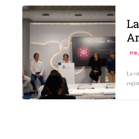
La
Ar
POR
La ci
regis