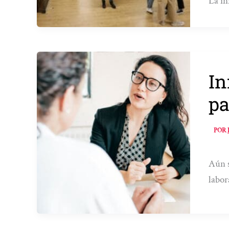
La in
In
pa
POR
Aún s
labor