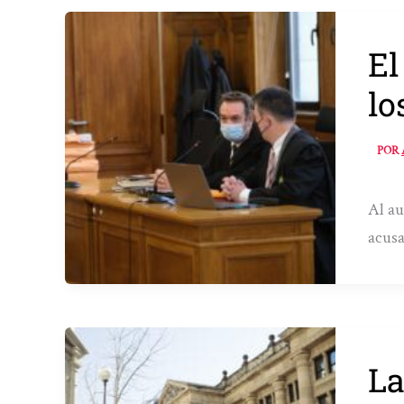
El
lo
POR
Al au
acusa
La