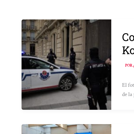
Co
Ko
POR
El fo
de la