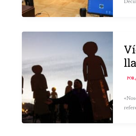
Décim
Ví
ll
POR
«Noso
refer