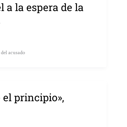
 a la espera de la
l
 del acusado
l principio»,