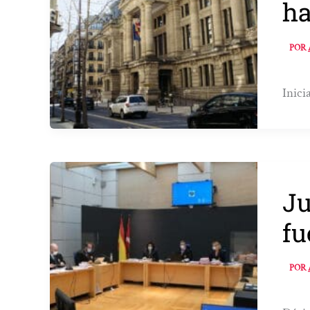
ha
POR
Inici
Ju
fu
POR