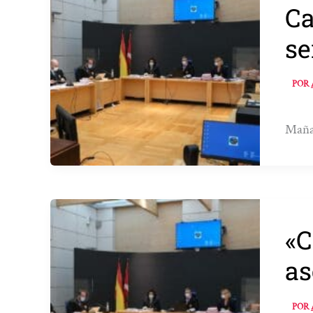
Ca
se
POR
Mañan
«C
as
POR