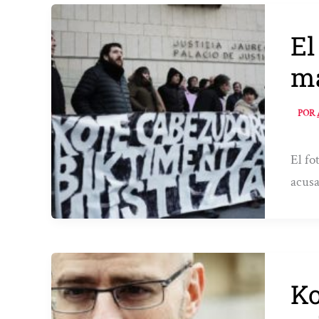
El
ma
POR
El fo
acusa
Ko