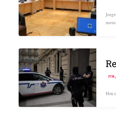
Jorge
menor
Re
POR
Hoy s