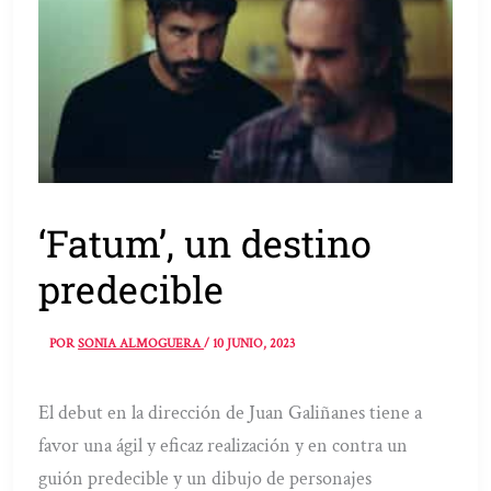
‘Fatum’, un destino
predecible
POR
SONIA ALMOGUERA
/
10 JUNIO, 2023
El debut en la dirección de Juan Galiñanes tiene a
favor una ágil y eficaz realización y en contra un
guión predecible y un dibujo de personajes