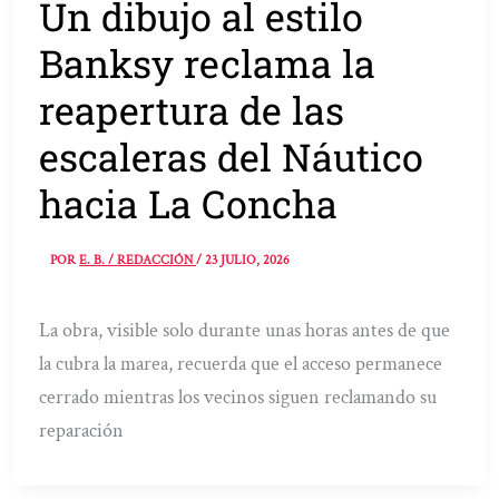
Un dibujo al estilo
Banksy reclama la
reapertura de las
escaleras del Náutico
hacia La Concha
POR
E. B. / REDACCIÓN
/
23 JULIO, 2026
La obra, visible solo durante unas horas antes de que
la cubra la marea, recuerda que el acceso permanece
cerrado mientras los vecinos siguen reclamando su
reparación