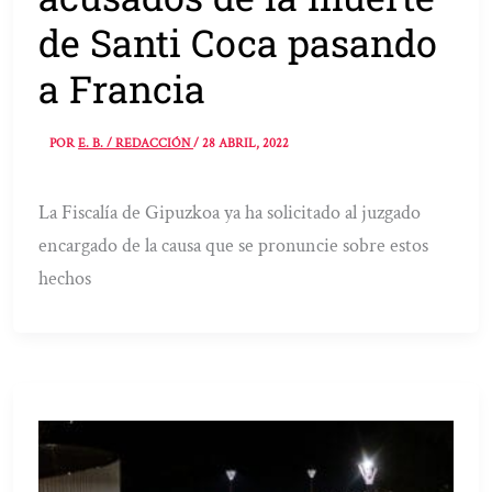
de Santi Coca pasando
a Francia
POR
E. B. / REDACCIÓN
/
28 ABRIL, 2022
La Fiscalía de Gipuzkoa ya ha solicitado al juzgado
encargado de la causa que se pronuncie sobre estos
hechos