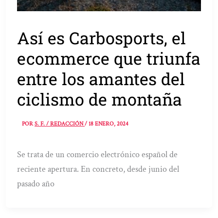
Así es Carbosports, el
ecommerce que triunfa
entre los amantes del
ciclismo de montaña
POR
S. F. / REDACCIÓN
/
18 ENERO, 2024
Se trata de un comercio electrónico español de
reciente apertura. En concreto, desde junio del
pasado año