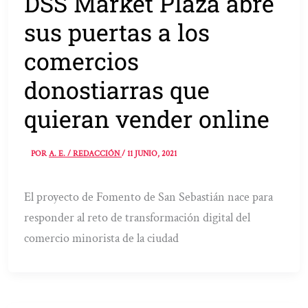
DSS Market Plaza abre
sus puertas a los
comercios
donostiarras que
quieran vender online
POR
A. E. / REDACCIÓN
/
11 JUNIO, 2021
El proyecto de Fomento de San Sebastián nace para
responder al reto de transformación digital del
comercio minorista de la ciudad