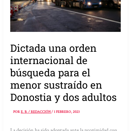
Dictada una orden
internacional de
búsqueda para el
menor sustraído en
Donostia y dos adultos
POR
E. B. / REDACCIÓN
/
1 FEBRERO, 2023
La decisión ha sido adoptada ante la proximidad con