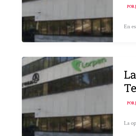
POR
En es
La
Te
POR
La op