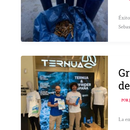
Éxito
Sebas
Gr
de
POR
La em