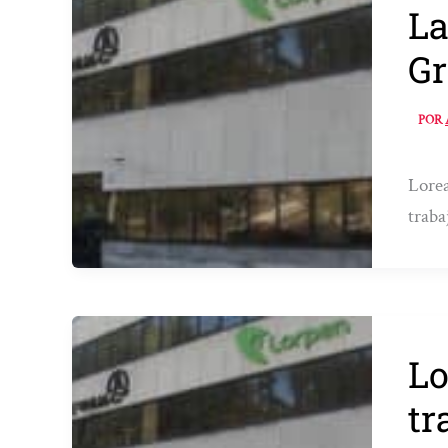
La
Gr
POR
Lorea
traba
Lo
tr