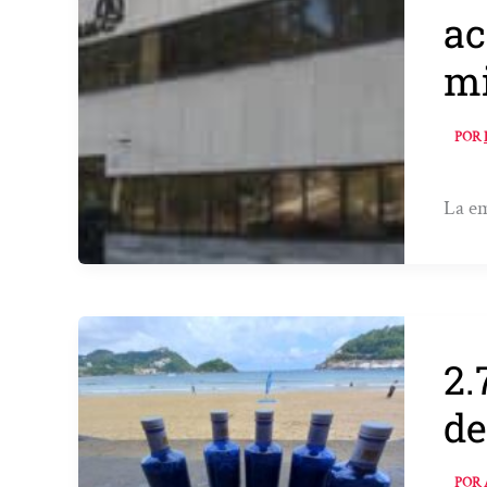
ac
mi
POR
La em
2.
de
POR