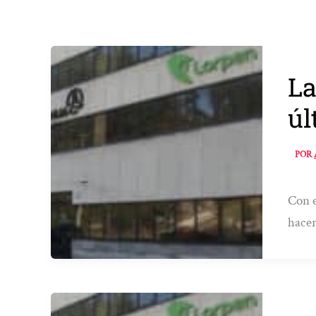
La
úl
POR
Con e
hacer