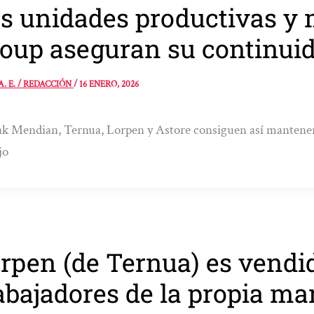
s unidades productivas y
oup aseguran su continui
A. E. / REDACCIÓN
/
16 ENERO, 2026
k Mendian, Ternua, Lorpen y Astore consiguen así mantener
jo
rpen (de Ternua) es vendi
abajadores de la propia ma