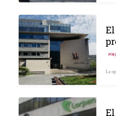
El
pr
POR
La op
El