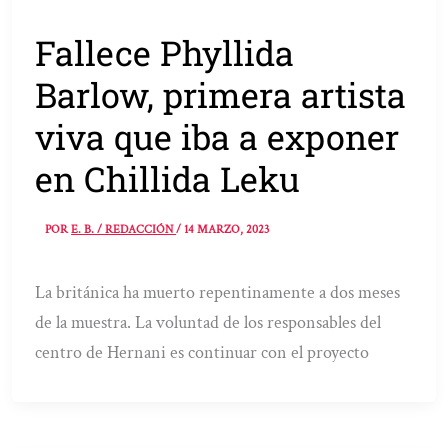
Fallece Phyllida
Barlow, primera artista
viva que iba a exponer
en Chillida Leku
POR
E. B. / REDACCIÓN
/
14 MARZO, 2023
La británica ha muerto repentinamente a dos meses
de la muestra. La voluntad de los responsables del
centro de Hernani es continuar con el proyecto