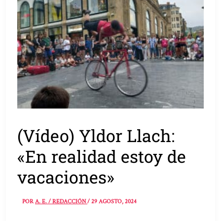
(Vídeo) Yldor Llach:
«En realidad estoy de
vacaciones»
POR
A. E. / REDACCIÓN
/
29 AGOSTO, 2024