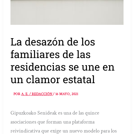
La desazón de los
familiares de las
residencias se une en
un clamor estatal
POR
A. E. / REDACCIÓN
/
16 MAYO, 2021
Gipuzkoako Senideak es una de las quince
asociaciones que forman una plataforma
reivindicativa que exige un nuevo modelo para los