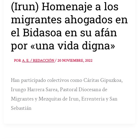
(Irun) Homenaje a los
migrantes ahogados en
el Bidasoa en su afán
por «una vida digna»
POR
A. E. / REDACCIÓN
/
20 NOVIEMBRE, 2022
Han participado colectivos como Cáritas Gipuzkoa,
Irungo Harrera Sarea, Pastoral Diocesana de
Migrantes y Mezquitas de Irun, Errenteria y San
Sebastián