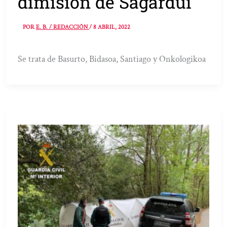
dimisión de Sagardui
POR
E. B. / REDACCIÓN
/
8 ABRIL, 2022
Se trata de Basurto, Bidasoa, Santiago y Onkologikoa