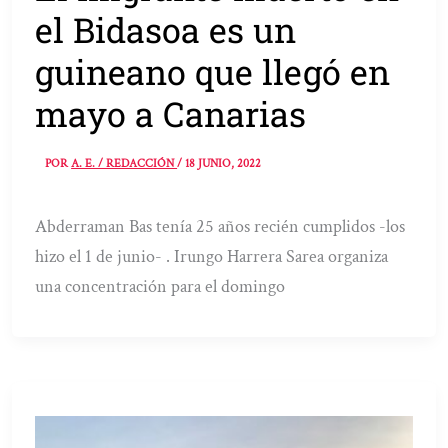
el Bidasoa es un
guineano que llegó en
mayo a Canarias
POR
A. E. / REDACCIÓN
/
18 JUNIO, 2022
Abderraman Bas tenía 25 años recién cumplidos -los
hizo el 1 de junio- . Irungo Harrera Sarea organiza
una concentración para el domingo