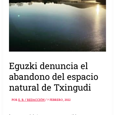
Eguzki denuncia el
abandono del espacio
natural de Txingudi
POR
E. B. / REDACCIÓN
/
7 FEBRERO, 2022