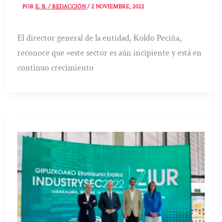
POR
E. B. / REDACCIÓN
/
2 NOVIEMBRE, 2022
El director general de la entidad, Koldo Peciña,
reconoce que «este sector es aún incipiente y está en
continuo crecimiento