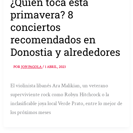
¿Quién toca esta
primavera? 8
conciertos
recomendados en
Donostia y alrededores
POR
JON PAGOLA
/
1 ABRIL, 2023
El violinista libanés Ara Malikian, un veterano
superviviente rock como Robyn Hitchcock o la
inclasificable joya local Verde Prato, entre lo mejor de
los próximos meses