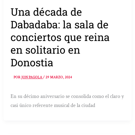
Una década de
Dabadaba: la sala de
conciertos que reina
en solitario en
Donostia
POR
JON PAGOLA
/
29 MARZO, 2024
En su décimo aniversario se consolida como el claro y
casi único referente musical de la ciudad