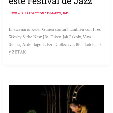
este Festival de Jazz
POR
A. E. / REDACCIÓN
/
23 MARZO, 2023
El escenario Keler Gunea contará también con Fred
Wesley & the New JBs, Tiken Jah Fakoly, Viva
Suecia, Arde Bogotá, Ezra Collective, Blue Lab Beats
y ZETAK