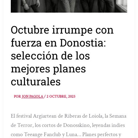
Octubre irrumpe con
fuerza en Donostia:
selección de los
mejores planes
culturales
POR
JON PAGOLA
/
2 OCTUBRE, 2023
El festival Argiartean de Riberas de Loiola, la Semana
de Terror, los cortos de Donosskino, leyendas indies
como Teeange Fanclub y Luna… Planes perfectos y