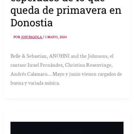
queda de primavera en
Donostia
POR
JON PAGOLA
/
1 MAYO, 2024
Belle & Sebastian, ANOHNI and the Johnsons, el
cantaor Israel Fernández, Christina Rosenvinge,
Andrés Calamaro… Mayo y junio vienen cargados de
buena y variada música.