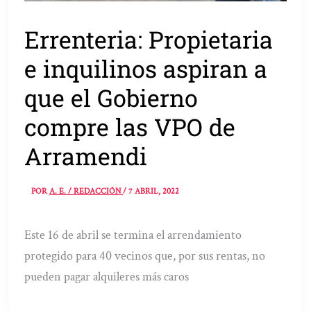
Errenteria: Propietaria
e inquilinos aspiran a
que el Gobierno
compre las VPO de
Arramendi
POR
A. E. / REDACCIÓN
/
7 ABRIL, 2022
Este 16 de abril se termina el arrendamiento
protegido para 40 vecinos que, por sus rentas, no
pueden pagar alquileres más caros