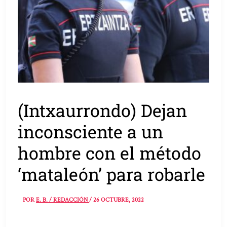
(Intxaurrondo) Dejan
inconsciente a un
hombre con el método
‘mataleón’ para robarle
POR
E. B. / REDACCIÓN
/
26 OCTUBRE, 2022