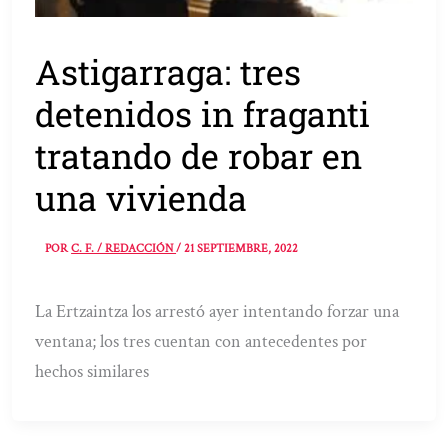
Astigarraga: tres
detenidos in fraganti
tratando de robar en
una vivienda
POR
C. F. / REDACCIÓN
/
21 SEPTIEMBRE, 2022
La Ertzaintza los arrestó ayer intentando forzar una
ventana; los tres cuentan con antecedentes por
hechos similares