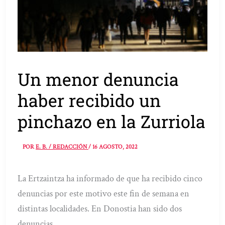
Un menor denuncia
haber recibido un
pinchazo en la Zurriola
POR
E. B. / REDACCIÓN
/
16 AGOSTO, 2022
La Ertzaintza ha informado de que ha recibido cinco
denuncias por este motivo este fin de semana en
distintas localidades. En Donostia han sido dos
denuncias