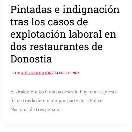
Pintadas e indignación
tras los casos de
explotación laboral en
dos restaurantes de
Donostia
POR
A. E. / REDACCIÓN
/
24 ENERO, 2023
El alcalde Eneko Goia ha deseado hoy una respuesta
firme tras la detención por parte de la Policía
Nacional de tres personas