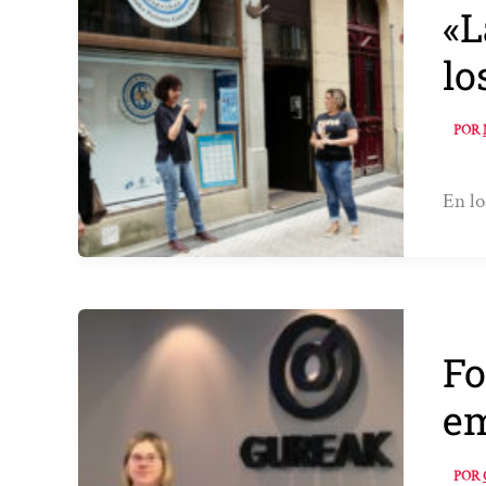
«L
lo
POR
En lo
Fo
em
POR