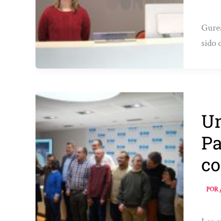
Gurea
sido 
Un
Pa
co
POR