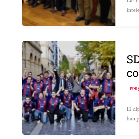
Las e
intel
SD
co
POR
El di
han 