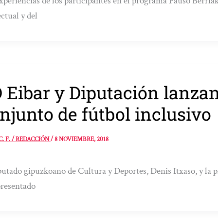
xperiencias de los participantes en el programa Pauso Berriak
ectual y del
 Eibar y Diputación lanza
njunto de fútbol inclusivo
C. F. / REDACCIÓN
/
8 NOVIEMBRE, 2018
putado gipuzkoano de Cultura y Deportes, Denis Itxaso, y la 
presentado