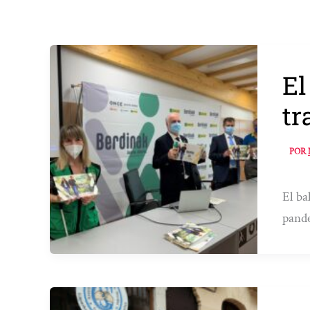
El
tr
POR
El ba
pand