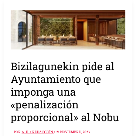
Bizilagunekin pide al
Ayuntamiento que
imponga una
«penalización
proporcional» al Nobu
POR
A. E. / REDACCIÓN
/
21 NOVIEMBRE, 2023