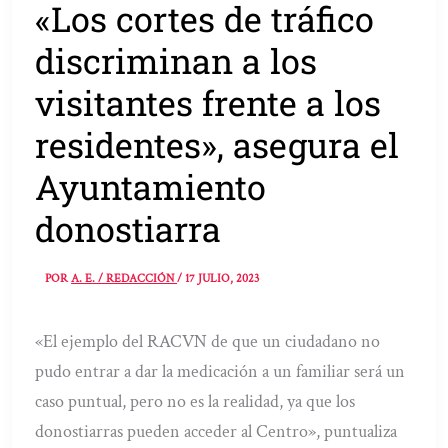
«Los cortes de tráfico
discriminan a los
visitantes frente a los
residentes», asegura el
Ayuntamiento
donostiarra
POR
A. E. / REDACCIÓN
/
17 JULIO, 2023
«El ejemplo del RACVN de que un ciudadano no
pudo entrar a dar la medicación a un familiar será un
caso puntual, pero no es la realidad, ya que los
donostiarras pueden acceder al Centro», puntualiza