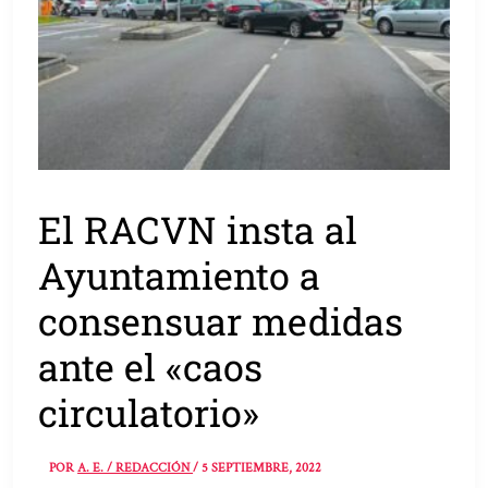
El RACVN insta al
Ayuntamiento a
consensuar medidas
ante el «caos
circulatorio»
POR
A. E. / REDACCIÓN
/
5 SEPTIEMBRE, 2022