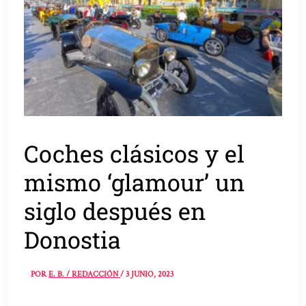
Coches clásicos y el
mismo ‘glamour’ un
siglo después en
Donostia
POR
E. B. / REDACCIÓN
/
3 JUNIO, 2023