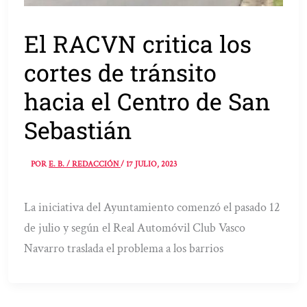
El RACVN critica los
cortes de tránsito
hacia el Centro de San
Sebastián
POR
E. B. / REDACCIÓN
/
17 JULIO, 2023
La iniciativa del Ayuntamiento comenzó el pasado 12
de julio y según el Real Automóvil Club Vasco
Navarro traslada el problema a los barrios