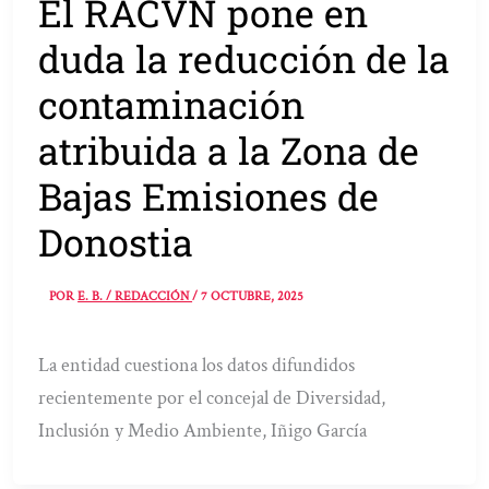
El RACVN pone en
duda la reducción de la
contaminación
atribuida a la Zona de
Bajas Emisiones de
Donostia
POR
E. B. / REDACCIÓN
/
7 OCTUBRE, 2025
La entidad cuestiona los datos difundidos
recientemente por el concejal de Diversidad,
Inclusión y Medio Ambiente, Iñigo García