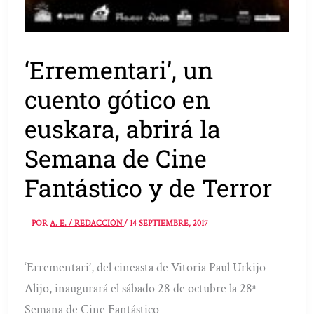
‘Errementari’, un
cuento gótico en
euskara, abrirá la
Semana de Cine
Fantástico y de Terror
POR
A. E. / REDACCIÓN
/
14 SEPTIEMBRE, 2017
‘Errementari’, del cineasta de Vitoria Paul Urkijo
Alijo, inaugurará el sábado 28 de octubre la 28ª
Semana de Cine Fantástico