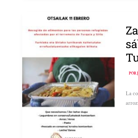
Za
sá
Tu
POR
La co
arroz