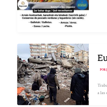
Eu
POR
Traba
a las