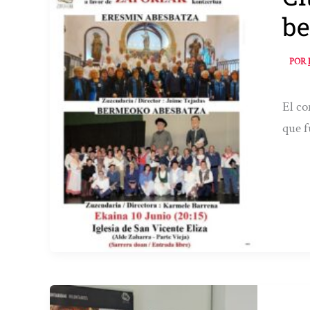
be
POR
El co
que f