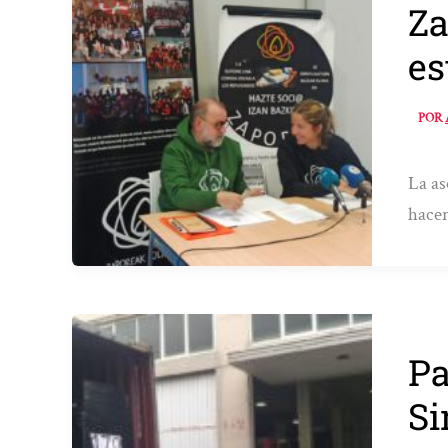
Za
es
POR
La as
hacer
Pa
Si