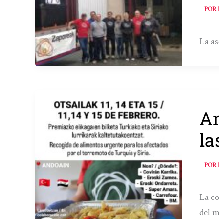
POR
La as
An
la
POR
La co
del m