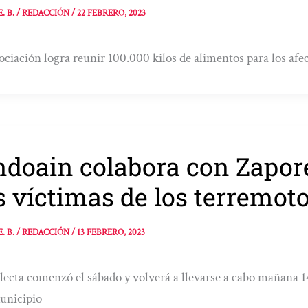
E. B. / REDACCIÓN
/
22 FEBRERO, 2023
ociación logra reunir 100.000 kilos de alimentos para los afe
doain colabora con Zapor
s víctimas de los terremot
E. B. / REDACCIÓN
/
13 FEBRERO, 2023
lecta comenzó el sábado y volverá a llevarse a cabo mañana 1
unicipio