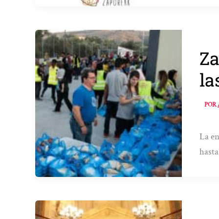
Za
la
POR
La en
hasta