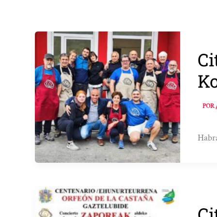
Ci
Ko
POR
Habrá
Ci