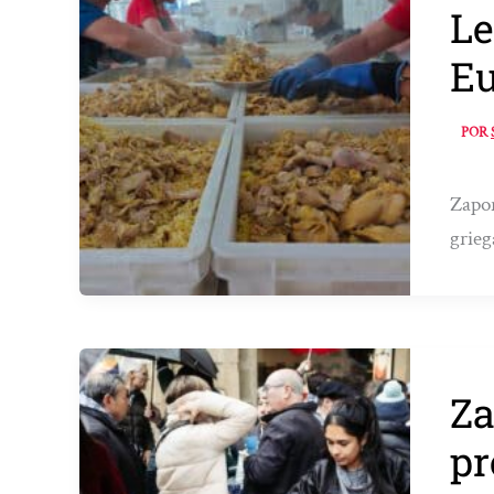
Le
E
POR
Zapor
grieg
Za
pr