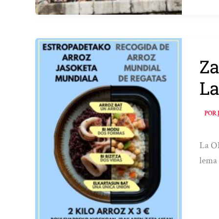
Za
La
POR
La ON
lema 