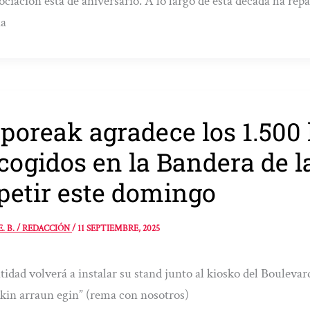
ociación está de aniversario. A lo largo de esta década ha rep
ia
poreak agradece los 1.500 
cogidos en la Bandera de l
petir este domingo
E. B. / REDACCIÓN
/
11 SEPTIEMBRE, 2025
tidad volverá a instalar su stand junto al kiosko del Boulevar
kin arraun egin” (rema con nosotros)