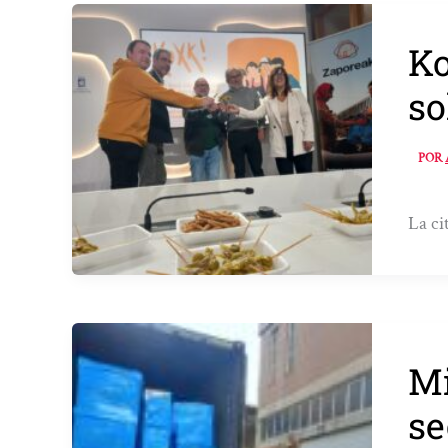
Ko
so
POR
La ci
Mi
se