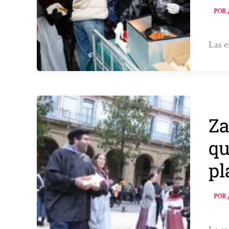
POR
Las e
Za
qu
pl
POR