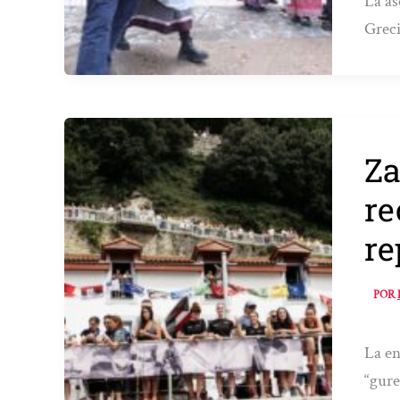
La as
Grec
Za
re
re
POR
La en
“gure