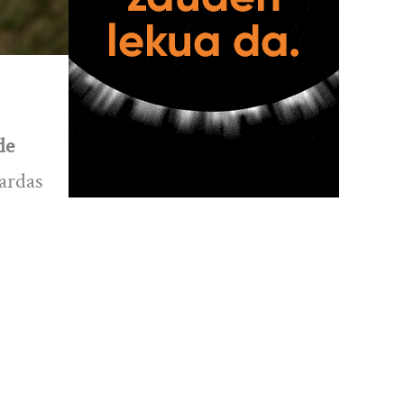
de
ardas