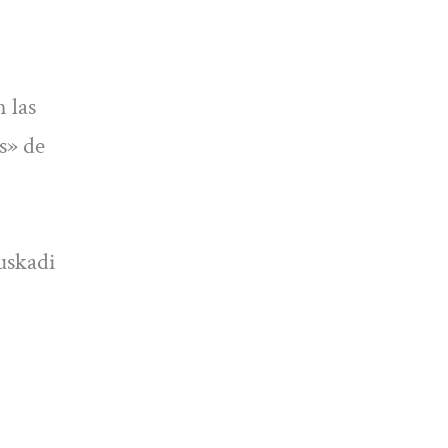
 las
s» de
uskadi