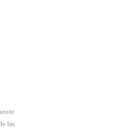
mente
de las