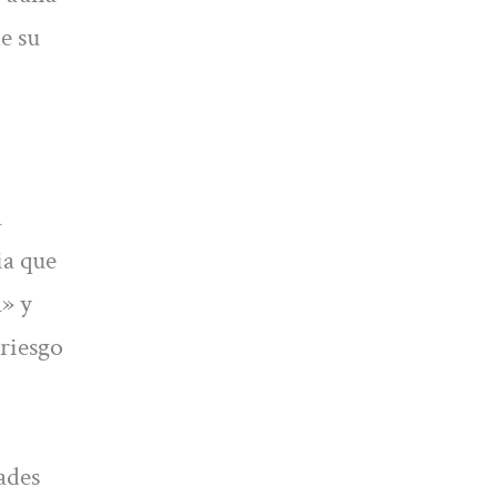
e su
a
ia que
a» y
riesgo
ades