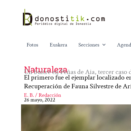
Ir
al
contenido
Fotos
Euskera
Secciones
Agend
Naturaleza
Un buitre en Peñas de Aia, tercer caso
El primero fue el ejemplar localizado e
Recuperación de Fauna Silvestre de A
E. B. / Redacción
26 mayo, 2022