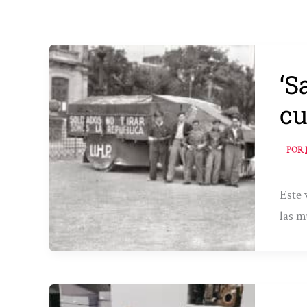
‘S
cu
POR
Este 
las m