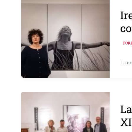
Ir
co
POR
La ex
La
XI