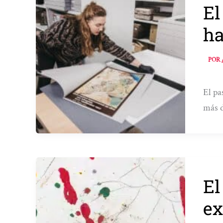
El
ha
POR
El pa
más d
El
ex