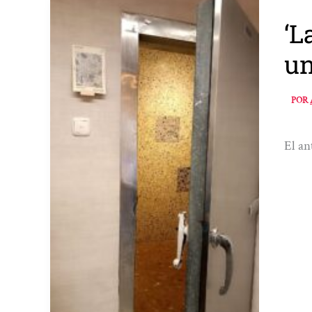
‘L
un
POR
El an