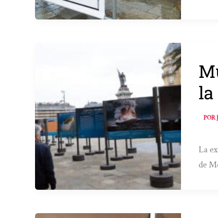
Mu
la
POR
La ex
de Me