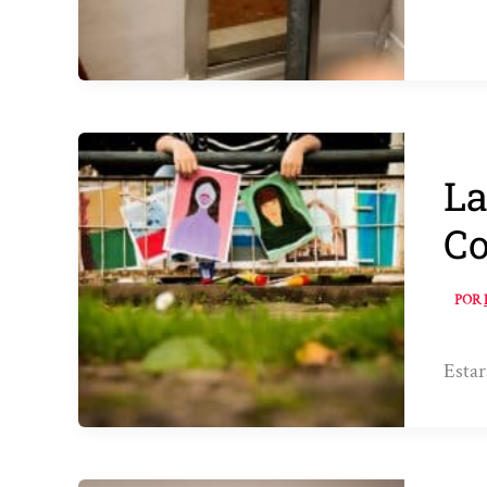
La
Co
POR
Estar