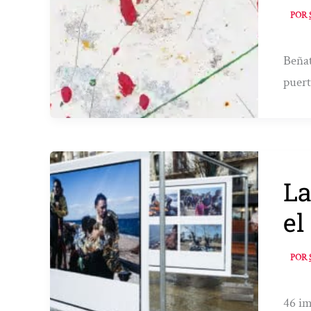
POR
Beñat
puert
La
el
POR
46 im