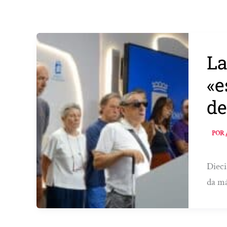
La
«e
de
POR
Dieci
da má