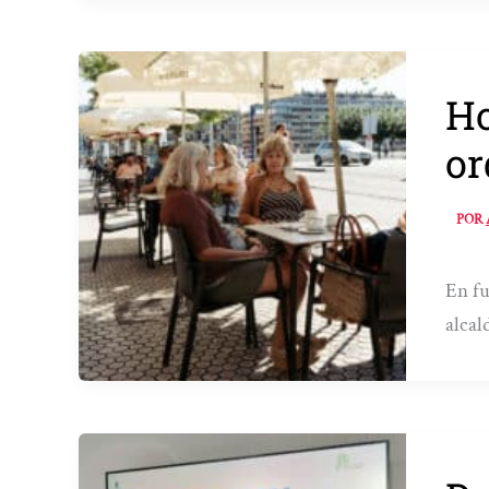
Ho
or
POR
En fu
alcal