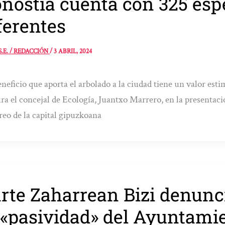
nostia cuenta con 325 esp
ferentes
S.E. / REDACCIÓN
/
3 ABRIL, 2024
eneficio que aporta el arbolado a la ciudad tiene un valor est
ra el concejal de Ecología, Juantxo Marrero, en la presentac
eo de la capital gipuzkoana
rte Zaharrean Bizi denunci
 «pasividad» del Ayuntami