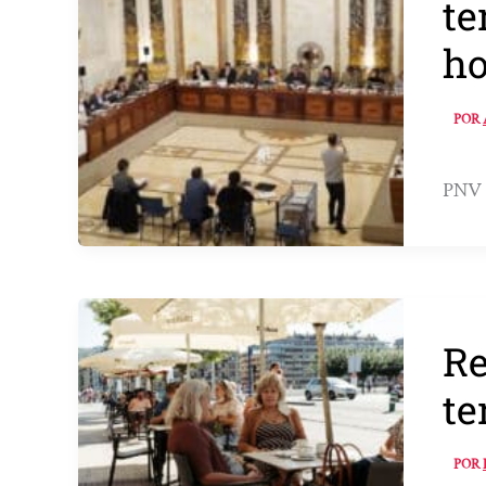
te
ho
POR
PNV y
Re
te
POR