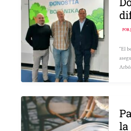
Do
di
POR
“El b
asegu
Arbór
Pa
la