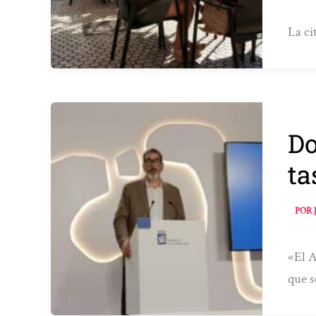
La ci
Do
ta
POR
«El A
que s