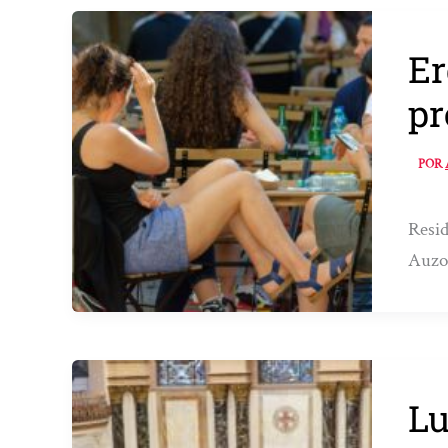
Er
pr
POR
Resid
Auzoa
Lu