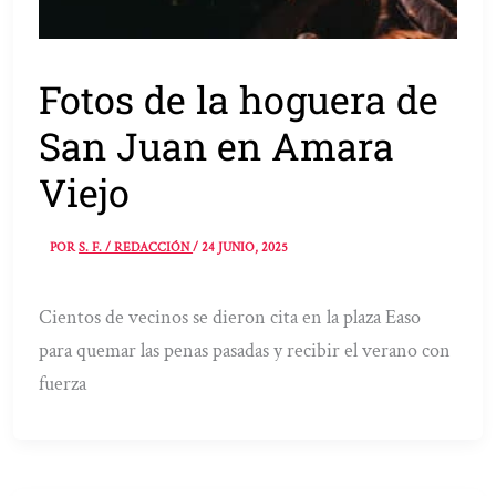
Fotos de la hoguera de
San Juan en Amara
Viejo
POR
S. F. / REDACCIÓN
/
24 JUNIO, 2025
Cientos de vecinos se dieron cita en la plaza Easo
para quemar las penas pasadas y recibir el verano con
fuerza