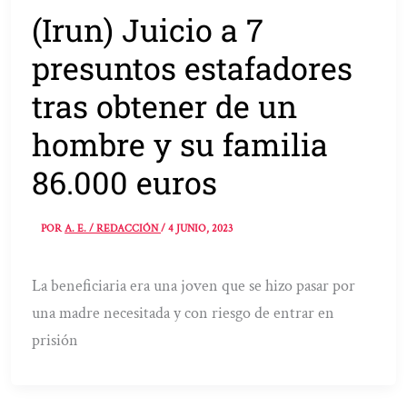
(Irun) Juicio a 7
presuntos estafadores
tras obtener de un
hombre y su familia
86.000 euros
POR
A. E. / REDACCIÓN
/
4 JUNIO, 2023
La beneficiaria era una joven que se hizo pasar por
una madre necesitada y con riesgo de entrar en
prisión