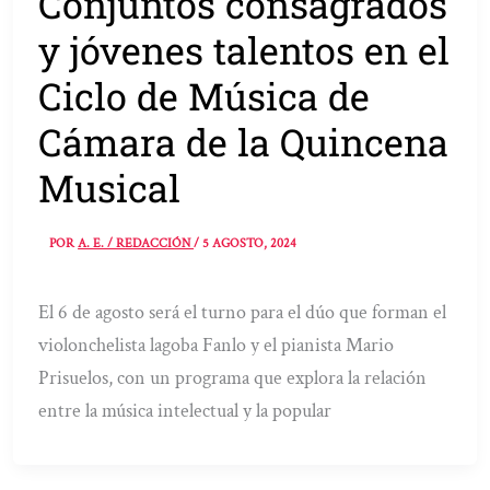
Conjuntos consagrados
y jóvenes talentos en el
Ciclo de Música de
Cámara de la Quincena
Musical
POR
A. E. / REDACCIÓN
/
5 AGOSTO, 2024
El 6 de agosto será el turno para el dúo que forman el
violonchelista lagoba Fanlo y el pianista Mario
Prisuelos, con un programa que explora la relación
entre la música intelectual y la popular