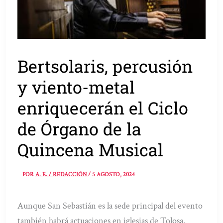
Bertsolaris, percusión
y viento-metal
enriquecerán el Ciclo
de Órgano de la
Quincena Musical
POR
A. E. / REDACCIÓN
/
5 AGOSTO, 2024
Aunque San Sebastián es la sede principal del evento
también habrá actuaciones en iglesias de Tolosa,