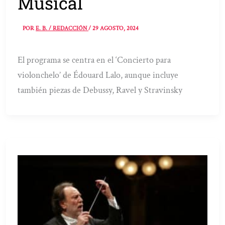
Musical
POR
E. B. / REDACCIÓN
/
29 AGOSTO, 2024
El programa se centra en el ‘Concierto para
violonchelo’ de Édouard Lalo, aunque incluye
también piezas de Debussy, Ravel y Stravinsky