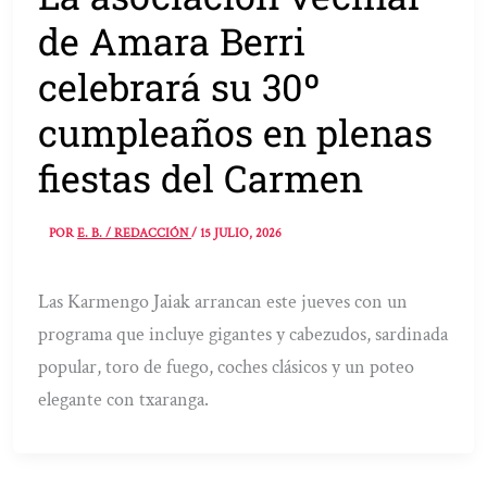
de Amara Berri
celebrará su 30º
cumpleaños en plenas
fiestas del Carmen
POR
E. B. / REDACCIÓN
/
15 JULIO, 2026
Las Karmengo Jaiak arrancan este jueves con un
programa que incluye gigantes y cabezudos, sardinada
popular, toro de fuego, coches clásicos y un poteo
elegante con txaranga.