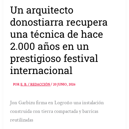
Un arquitecto
donostiarra recupera
una técnica de hace
2.000 años en un
prestigioso festival
internacional
POR
E. B. / REDACCIÓN
/
20 JUNIO, 2026
Jon Garbizu firma en Logroño una instalación
construida con tierra compactada y barricas
reutilizadas