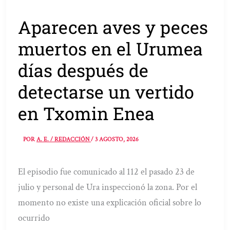
Aparecen aves y peces
muertos en el Urumea
días después de
detectarse un vertido
en Txomin Enea
POR
A. E. / REDACCIÓN
/
3 AGOSTO, 2026
El episodio fue comunicado al 112 el pasado 23 de
julio y personal de Ura inspeccionó la zona. Por el
momento no existe una explicación oficial sobre lo
ocurrido