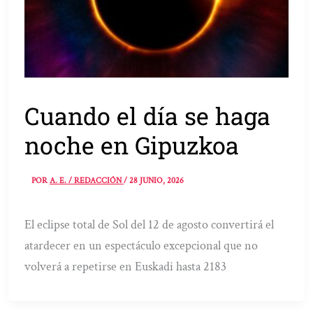
Cuando el día se haga
noche en Gipuzkoa
POR
A. E. / REDACCIÓN
/
28 JUNIO, 2026
El eclipse total de Sol del 12 de agosto convertirá el
atardecer en un espectáculo excepcional que no
volverá a repetirse en Euskadi hasta 2183