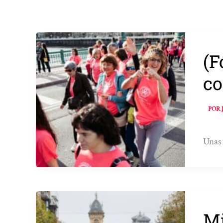
(F
co
POR
Unas 
Mi