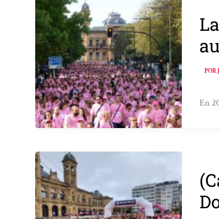
La
au
POR
En 20
(C
Do