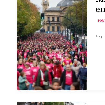
en
POR
La pr