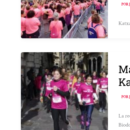
POR
Katxa
Ma
Ka
POR
La re
Biodo