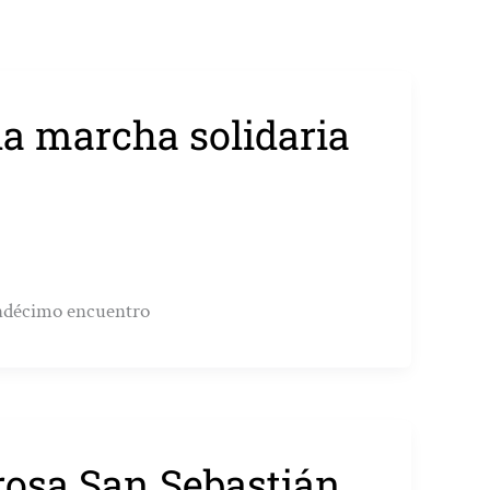
 la marcha solidaria
undécimo encuentro
 rosa San Sebastián