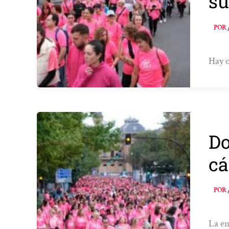
su
POR
Hay o
Do
c
POR
La en