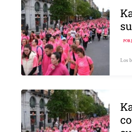
Ka
su
POR
Los b
Ka
co