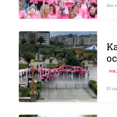
dan 
Ka
oc
POR
El cá