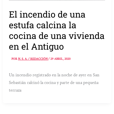
El incendio de una
estufa calcina la
cocina de una vivienda
en el Antiguo
POR
N. S. A. / REDACCIÓN
/
29 ABRIL, 2020
Un incendio registrado en la noche de ayer en San
Sebastián calcinó la cocina y parte de una pequeña
terraza