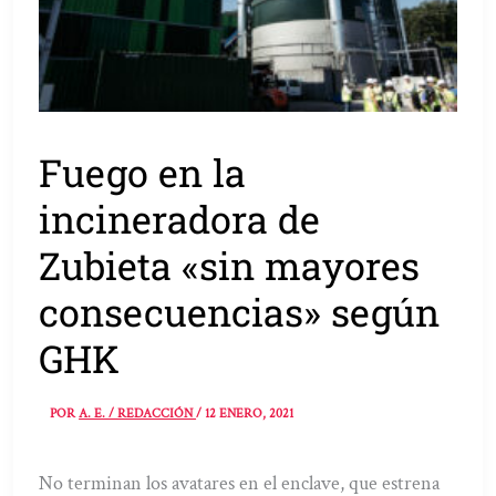
Fuego en la
incineradora de
Zubieta «sin mayores
consecuencias» según
GHK
POR
A. E. / REDACCIÓN
/
12 ENERO, 2021
No terminan los avatares en el enclave, que estrena