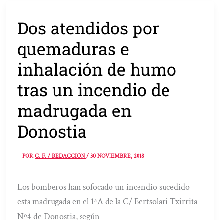
Dos atendidos por
quemaduras e
inhalación de humo
tras un incendio de
madrugada en
Donostia
POR
C. F. / REDACCIÓN
/
30 NOVIEMBRE, 2018
Los bomberos han sofocado un incendio sucedido
esta madrugada en el 1ªA de la C/ Bertsolari Txirrita
Nº4 de Donostia, según